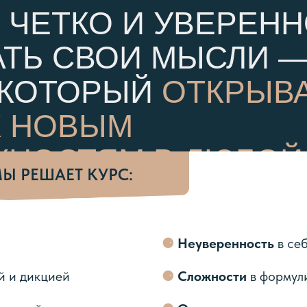
 ЧЕТКО И УВЕРЕН
ТЬ СВОИ МЫСЛИ —
 КОТОРЫЙ
ОТКРЫВ
К НОВЫМ
НОСТЯМ В ЛЮБОЙ
Ы РЕШАЕТ КУРС:
ЖИЗНИ
⚈
Неуверенность
в се
й и дикцией
⚈
Сложности
в формул