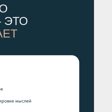
НО
 ЭТО
АЕТ
бе
ировке мыслей