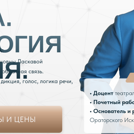
.
ОГИЯ
:
Я.
новны Ласкавой
 обратная связь.
 дикция, голос, логика речи,
•
Доцент
театрал
•
Почетный раб
•
Основатель и 
Ы И ЦЕНЫ
Ораторского Иск