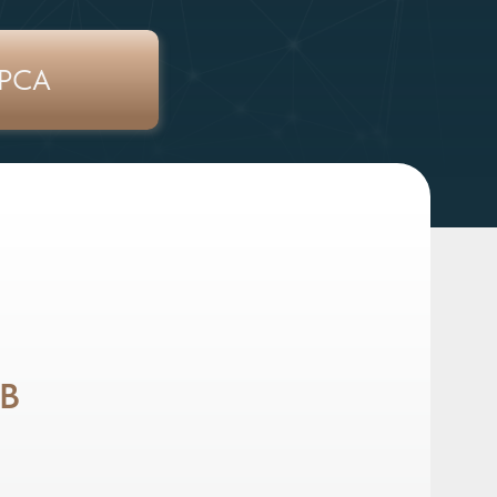
РСА
В