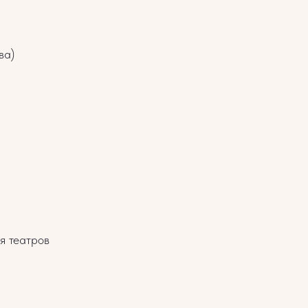
ва)
я театров