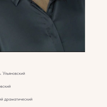
ь. Ульяновский
овский
кий драматический