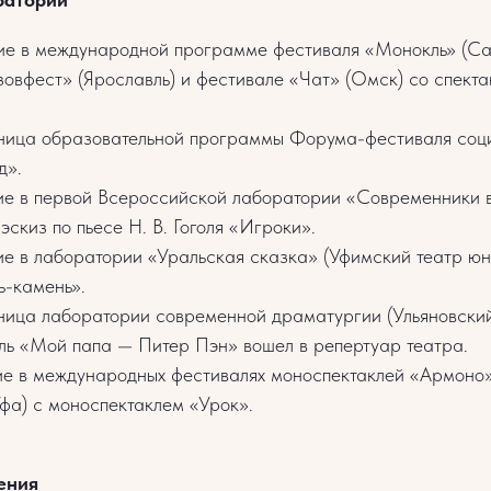
е в международной программе фестиваля «Монокль» (Сан
зовфест» (Ярославль) и фестивале «Чат» (Омск) со спект
ица образовательной программы Форума-фестиваля соци
д».
е в первой Всероссийской лаборатории «Современники 
эскиз по пьесе Н. В. Гоголя «Игроки».
е в лаборатории «Уральская сказка» (Уфимский театр юно
ь-камень».
ица лаборатории современной драматургии (Ульяновски
кль «Мой папа — Питер Пэн» вошел в репертуар театра.
е в международных фестивалях моноспектаклей «Армоно»
Уфа) с моноспектаклем «Урок».
ения