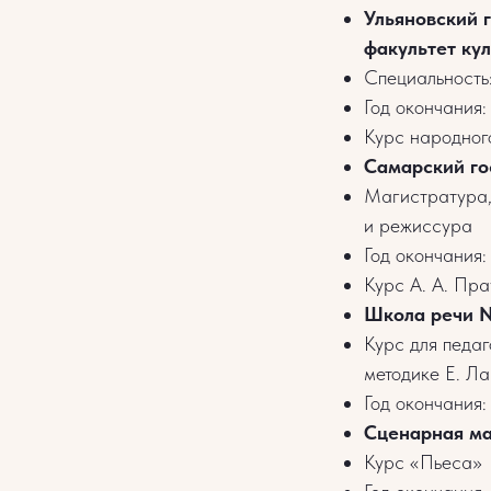
Ульяновский 
факультет кул
Специальность
Год окончания
Курс народног
Самарский го
Магистратура,
и режиссура
Год окончания
Курс А. А. Пр
Школа речи 
Курс для педаг
методике Е. Л
Год окончания:
Сценарная ма
Курс «Пьеса»