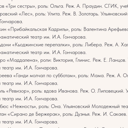
ов «Три сестры», роль: Ольга. Реж. А. Праудин. СГИК, уче
овский «Лес», роль: Улита. Реж. В. Золотарь. Ульяновски
 Гончарова.
кин «Прибайкальская Кадриль», роль: Валентина Арефьева
аматический театр им. И.А. Гончарова.
ьдони «Кьоджинские перепалки», роль: Либера. Реж. А. Ха
аматический театр им. И.А. Гончарова.
ро «Маддалена», роли: Виктория, Глинис. Реж. Е. Ланцов.
театр им. И.А. Гончарова.
реева «Ганди молчал по субботам», роль: Мама. Реж. А. О
театр им. И.А. Гончарова.
оль «Ревизор», роль: вдова Иванова. Реж. О. Липовецкий. 
театр им. И.А. Гончарова.
бюс «Нежность», роль: Она. Ульяновский Молодежный теа
тан «Сирано де Бержерак», роль: Дуэнья. Реж. И. Сакаев.
театр им. И.А. Гончарова.