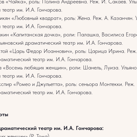
ов «Чайка», роль: Полина Андреевна. Реж. И. Сакаев. Ул
театр им. И.А. Гончарова.
икян «Любовный квадрат», роль: Жена. Реж. А. Казанчян. 
театр им. И.А. Гончарова.
кин «Капитанская дочка», роли: Палашка, Василиса Егоро
ьяновский драматический театр им. И.А. Гончарова.
стой «Царь Федор Иоаннович», роль: Царица Ирина. Реж.
аматический театр им. И.А. Гончарова.
а «Восемь любящих женщин», роли: Шанель, Луиза. Ульян
театр им. И.А. Гончарова.
спир «Ромео и Джульетта», роль: сеньора Монтекки. Реж
аматический театр им. И.А. Гончарова.
оты
раматический театр им. И.А. Гончарова:
их женщин» (Р. Тома)