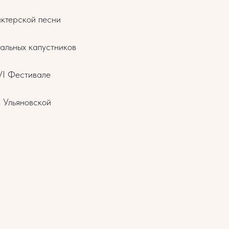
актерской песни
альных капустников
VI Фестивале
 Ульяновской