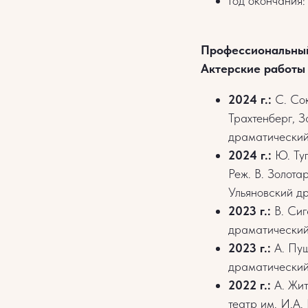
Год окончания
Профессиональны
Актерские работы
2024 г.:
С. Сок
Трахтенберг, З
драматический 
2024 г.:
Ю. Туп
Реж. В. Золота
Ульяновский др
2023 г.:
В. Сиг
драматический 
2023 г.:
А. Пуш
драматический 
2022 г.:
А. Жит
театр им. И.А.