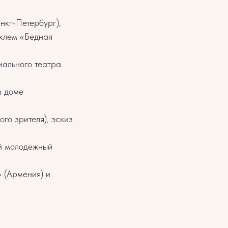
кт-Петербург),
аклем «Бедная
ального театра
в доме
го зрителя), эскиз
й молодежный
 (Армения) и