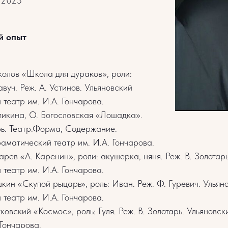
: 2023
й опыт
олов «Школа для дураков», роли:
авуч. Реж. А. Устинов. Ульяновский
театр им. И.А. Гончарова.
икина, О. Богословская «Лошадка».
рь. Театр.Форма, Содержание.
аматический театр им. И.А. Гончарова.
арев «А. Каренин», роли: акушерка, няня. Реж. В. Золотар
театр им. И.А. Гончарова.
кин «Скупой рыцарь», роль: Иван. Реж. Ф. Гуревич. Ульян
театр им. И.А. Гончарова.
ковский «Космос», роль: Гуля. Реж. В. Золотарь. Ульяновс
 Гончарова.