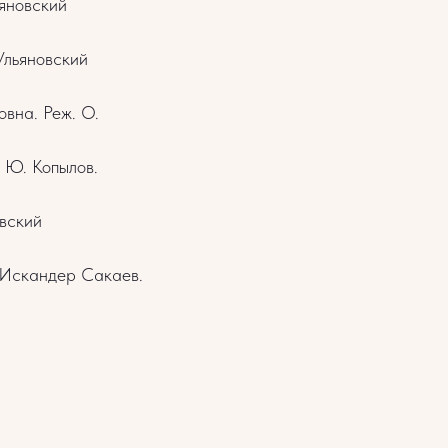
ьяновский
Ульяновский
вна. Реж. О.
 Ю. Копылов.
овский
. Искандер Сакаев.