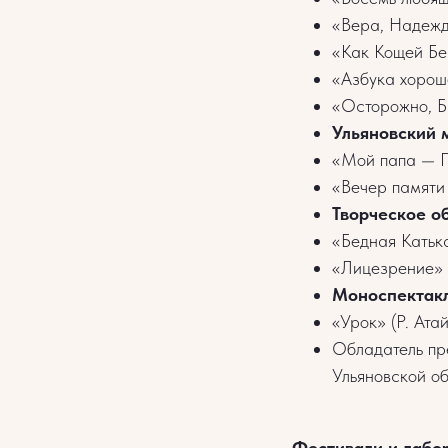
«Вера, Надежда
«Как Кощей Бе
«Азбука хорош
«Осторожно, Б
Ульяновский 
«Мой папа — П
«Вечер памяти
Творческое об
«Бедная Катька
«Лицезрение» 
Моноспектакл
«Урок» (Р. Атай
Обладатель пр
Ульяновской о
Фестивали и лабо