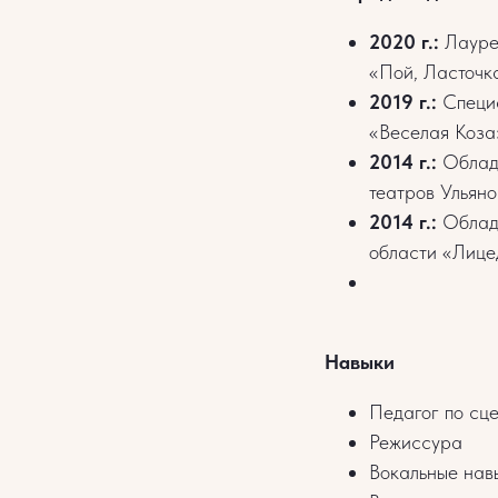
2020 г.:
Лауреа
«Пой, Ласточка
2019 г.:
Специа
«Веселая Коза
2014 г.:
Облада
театров Ульян
2014 г.:
Облада
области «Лице
Навыки
Педагог по сц
Режиссура
Вокальные нав