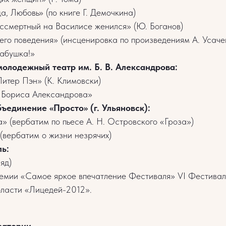
, Любовь» (по книге Г. Демочкина)
ссмертный на Василисе женился» (Ю. Боганов)
его поведения» (инсценировка по произведениям А. Усаче
абушка!»
молодежный театр им. Б. В. Александрова:
итер Пэн» (К. Климовски)
 Бориса Александрова»
ъединение «Просто» (г. Ульяновск):
» (вербатим по пьесе А. Н. Островского «Гроза»)
(вербатим о жизни незрячих)
ь:
яд)
емии «Самое яркое впечатление Фестиваля» VI Фестивал
бласти «Лицедей-2012».
ратории