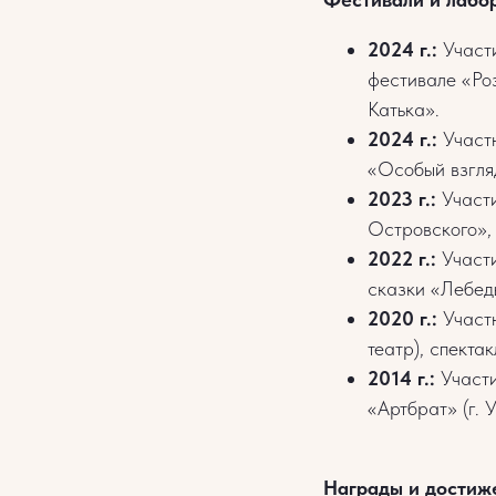
2024 г.:
Участи
фестивале «Ро
Катька».
2024 г.:
Участн
«Особый взгля
2023 г.:
Участи
Островского», 
2022 г.:
Участи
сказки «Лебед
2020 г.:
Участн
театр), спекта
2014 г.:
Участи
«Артбрат» (г. 
Награды и достиж