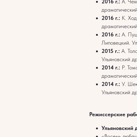
2016 г.:
А. Чех
драматический 
2016 г.:
К. Ход
драматический 
2016 г.:
А. Пуш
Липовецкий. Ул
2015 г.:
А. Тол
Ульяновский др
2014 г.:
Р. Том
драматический 
2014 г.:
У. Шек
Ульяновский др
Режиссерские раб
Ульяновский д
«Восемь любящ