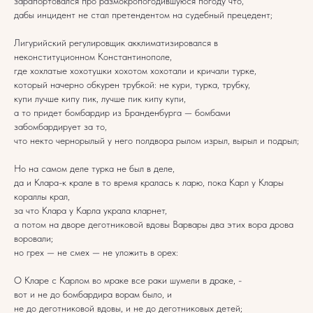
зарапортовался про размокропогодившуюся погоду что,
дабы инцидент не стал претендентом на судебный прецедент;
Лигурийский регулировщик акклиматизировался в
неконституционном Константинополе,
где хохлатые хохотушки хохотом хохотали и кричали турке,
который начерно обкурен трубкой: не кури, турка, трубку,
купи лучше кипу пик, лучше пик кипу купи,
а то придет бомбардир из Бранденбурга — бомбами
забомбардирует за то,
что некто чернорылый у него полдвора рылом изрыл, вырыл и подрыл;
Но на самом деле турка не был в деле,
да и Клара-к крале в то время кралась к ларю, пока Карл у Клары
кораллы крал,
за что Клара у Карла украла кларнет,
а потом на дворе деготниковой вдовы Варвары два этих вора дрова
воровали;
но грех — не смех — не уложить в орех:
О Кларе с Карлом во мраке все раки шумели в драке, -
вот и не до бомбардира ворам было, и
не до деготниковой вдовы, и не до деготниковых детей;