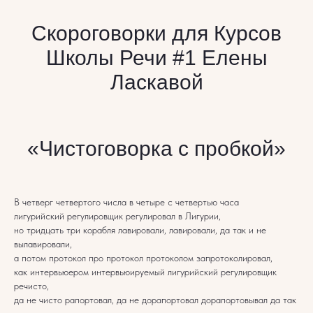
Скороговорки для Курсов
Школы Речи #1 Елены
Ласкавой
«Чистоговорка с пробкой»
В четверг четвертого числа в четыре с четвертью часа
лигурийский регулировщик регулировал в Лигурии,
но тридцать три корабля лавировали, лавировали, да так и не
вылавировали,
а потом протокол про протокол протоколом запротоколировал,
как интервьюером интервьюируемый лигурийский регулировщик
речисто,
да не чисто рапортовал, да не дорапортовал дорапортовывал да так