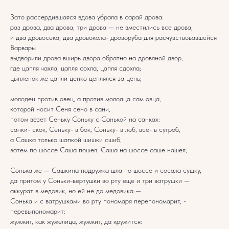
Зато рассердившаяся вдова убрала в сарай дрова:
раз дрова, два дрова, три дрова — не вместились все дрова,
и два дровосека, два дровокола- дроворуба для расчувствовавшейся
Варвары
выдворили дрова вширь двора обратно на дровяной двор,
где цапля чахла, цапля сохла, цапля сдохла;
цыпленок же цапли цепко цеплялся за цепь;
молодец против овец, а против молодца сам овца,
которой носит Сеня сено в сани,
потом везет Сеньку Соньку с Санькой на санках:
санки- скок, Сеньку- в бок, Соньку- в лоб, все- в сугроб,
а Сашка только шапкой шишки сшиб,
затем по шоссе Саша пошел, Саша на шоссе саше нашел;
Сонька же — Сашкина подружка шла по шоссе и сосала сушку,
да притом у Соньки-вертушки во рту еще и три ватрушки —
аккурат в медовик, но ей не до медовика —
Сонька и с ватрушками во рту пономаря перепономарит, -
перевыпономарит:
жужжит, как жужелица, жужжит, да кружится: