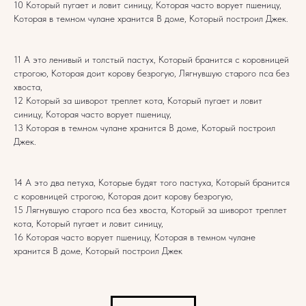
10 Который пугает и ловит синицу, Которая часто ворует пшеницу,
Которая в темном чулане хранится В доме, Который построил Джек.
11 А это ленивый и толстый пастух, Который бранится с коровницей
строгою, Которая доит корову безрогую, Лягнувшую старого пса без
хвоста,
12 Который за шиворот треплет кота, Который пугает и ловит
синицу, Которая часто ворует пшеницу,
13 Которая в темном чулане хранится В доме, Который построил
Джек.
14 А это два петуха, Которые будят того пастуха, Который бранится
с коровницей строгою, Которая доит корову безрогую,
15 Лягнувшую старого пса без хвоста, Который за шиворот треплет
кота, Который пугает и ловит синицу,
16 Которая часто ворует пшеницу, Которая в темном чулане
хранится В доме, Который построил Джек