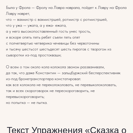
Была у Фрола — Фролу на Лавра наврала, пойдет к Лавру на Фрола
Лавру наврет,
что — вахмистр с вахмистршей, ротмистр с ротмистршей,
что у ужа — ужата, а у ежа- ежата,
а у него высокопоставленный гость унес трость,
и вскоре опять пять ребят съели пять опят
с полчетвертью четверика чечевицы без червоточины
и тысячу шестьсот шестьдесят шесть пирогов с творогом из
сыворотки из-под простокваши;
О всем о том около кола колокола звоном раззванивали,
да так, что даже Константин — зальцбуржский бесперспективняк
из-под бронетранспортера констатировал:
как все колокола не переколоколовать, не перевыколоколовать,
так и всех скороговорок не перескороговорить, не
перевыскороговорить;
но попытка — не пытка.
Текст Упражнения «Сказка о