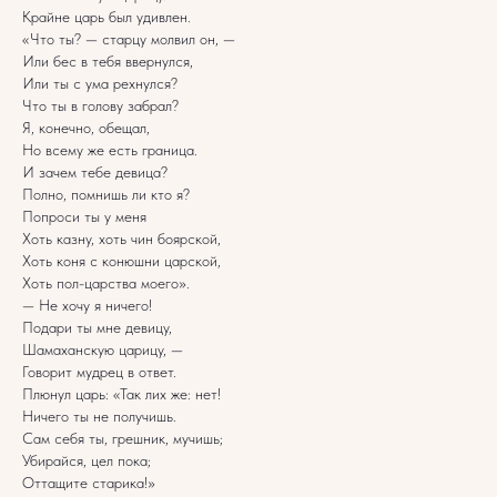
Крайне царь был удивлен.
«Что ты? — старцу молвил он, —
Или бес в тебя ввернулся,
Или ты с ума рехнулся?
Что ты в голову забрал?
Я, конечно, обещал,
Но всему же есть граница.
И зачем тебе девица?
Полно, помнишь ли кто я?
Попроси ты у меня
Хоть казну, хоть чин боярской,
Хоть коня с конюшни царской,
Хоть пол-царства моего».
— Не хочу я ничего!
Подари ты мне девицу,
Шамаханскую царицу, —
Говорит мудрец в ответ.
Плюнул царь: «Так лих же: нет!
Ничего ты не получишь.
Сам себя ты, грешник, мучишь;
Убирайся, цел пока;
Оттащите старика!»