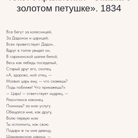
золотом петушке». 1834
Все бегут за колесницей,
За Дадоном и царицей;
Всех приветствует Дадон...
Вдруг в толпе увидел он,
В сарачинской шапке белой,
Весь как лебедь поседелый,
Старый друг его, скопец.
«А, здорово, мой отец, —
Молвил царь ему, — что скажешь?
Подь поближе! Что прикажешь?»
— Царь! — ответствует мудрец, —
Разочтемся наконец.
Помнишь? за мою услугу
Обещался мне, как другу,
Волю первую мою
Ты исполнить, как свою.
Подари ж ты мне девицу,
Шамаханскую царицу. —