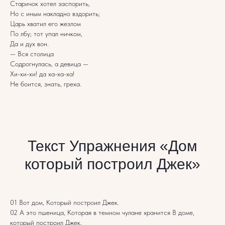
Старичок хотел заспорить,
Но с иным накладно вздорить;
Царь хватил его жезлом
По лбу; тот упал ничком,
Да и дух вон.
— Вся столица
Содрогнулась, а девица —
Хи-хи-хи! да ха-ха-ха!
Не боится, знать, греха.
Текст Упражнения «Дом
который построил Джек»
01 Вот дом, Который построил Джек.
02 А это пшеница, Которая в темном чулане хранится В доме,
который построил Джек.